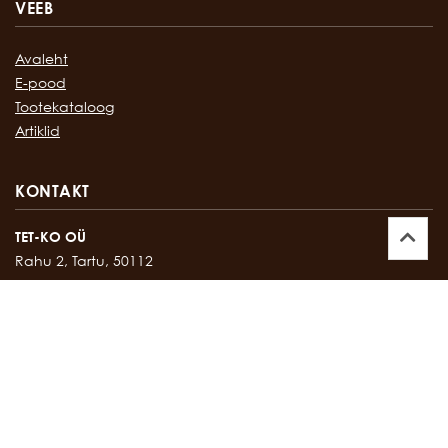
VEEB
Avaleht
E-pood
Tootekataloog
Artiklid
KONTAKT
TET-KO OÜ
Rahu 2, Tartu, 50112
Kontor:
747 17 35
E-mail:
tetko@tetko.ee
SALONG
Rahu 2, Tartu, 50112
Salong:
747 67 16