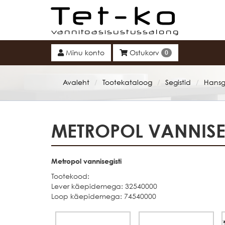
Tet-ko
Minu konto
Ostukorv
0
Avaleht
Tootekataloog
Segistid
Hansg
/
/
/
METROPOL VANNISE
Metropol vannisegisti
Tootekood:
Lever käepidemega: 32540000
Loop käepidemega: 74540000