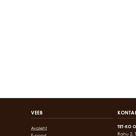
VEEB
KONTA
TET-KO 
Avaleht
Rahu 2, 
E-pood