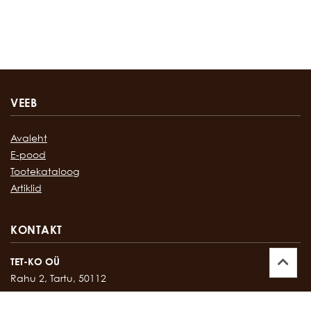
VEEB
Avaleht
E-pood
Tootekataloog
Artiklid
KONTAKT
TET-KO OÜ
Rahu 2, Tartu, 50112
Kontor:
747 17 35