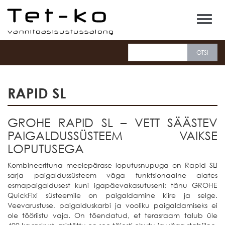
Tet-ko
RAPID SL
GROHE RAPID SL – VETT SÄÄSTEV
PAIGALDUSSÜSTEEM VAIKSE
LOPUTUSEGA
Kombineerituna meelepärase loputusnupuga on Rapid SLi
sarja paigaldussüsteem väga funktsionaalne alates
esmapaigaldusest kuni igapäevakasutuseni: tänu GROHE
QuickFixi süsteemile on paigaldamine kiire ja selge.
Veevarustuse, paigalduskarbi ja vooliku paigaldamiseks ei
ole tööriistu vaja. On tõendatud, et terasraam talub üle