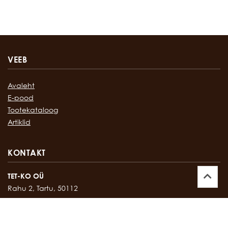
VEEB
Avaleht
E-pood
Tootekataloog
Artiklid
KONTAKT
TET-KO OÜ
Rahu 2, Tartu, 50112
Kontor:
747 17 35
E-mail:
tetko@tetko.ee