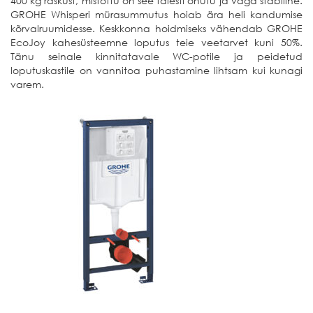
400 kg raskust, mistõttu on see täiesti ohutu ja väga stabiilne.
GROHE Whisperi mürasummutus hoiab ära heli kandumise
kõrvalruumidesse. Keskkonna hoidmiseks vähendab GROHE
EcoJoy kahesüsteemne loputus teie veetarvet kuni 50%.
Tänu seinale kinnitatavale WC-potile ja peidetud
loputuskastile on vannitoa puhastamine lihtsam kui kunagi
varem.