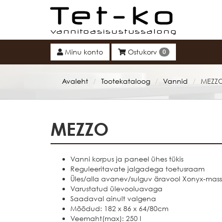
Tet-ko
Minu konto
Ostukorv
0
Avaleht
Tootekataloog
Vannid
MEZZ
/
/
/
MEZZO
Vanni korpus ja paneel ühes tükis
Reguleeritavate jalgadega toetusraam
Üles/alla avanev/sulguv äravool Xonyx-massi
Varustatud ülevooluavaga
Saadaval ainult valgena
Mõõdud: 182 x 86 x 64/80cm
Veemaht(max): 250 l