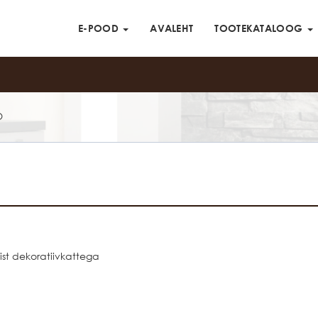
E-POOD
AVALEHT
TOOTEKATALOOG
O
st dekoratiivkattega