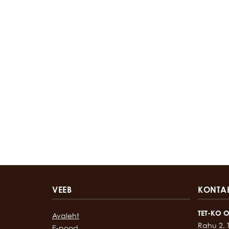
VEEB
KONTA
TET-KO 
Avaleht
Rahu 2, 
E-pood