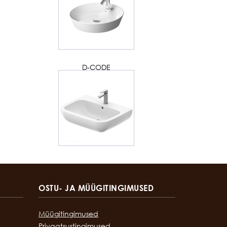
D-CODE
OSTU- JA MÜÜGITINGIMUSED
Müügitingimused
Privaatsustingimused