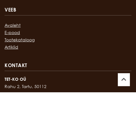
VEEB
Avaleht
E-pood
Tootekataloog
Artiklid
KONTAKT
TET-KO OÜ
Rahu 2, Tartu, 50112
Kontor:
747 17 35
E-mail:
tetko@tetko.ee
SALONG
Rahu 2, Tartu, 50112