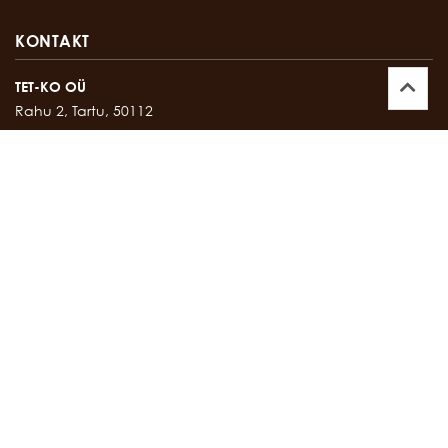
KONTAKT
TET-KO OÜ
Rahu 2, Tartu, 50112
Kontor:
747 17 35
E-mail:
tetko@tetko.ee
SALONG
Rahu 2, Tartu, 50112
Salong:
747 67 16
E-mail:
salong@tetko.ee
www.tetko.ee
OSTU- JA MÜÜGITINGIMUSED