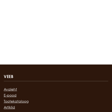
VEEB
Avaleht
E-pood
Tootekataloog
Artiklid