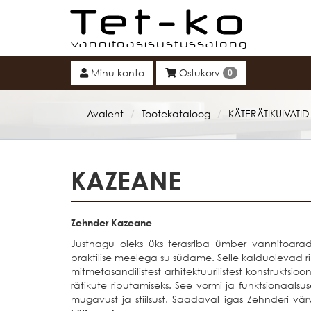
Tet-ko
Minu konto
Ostukorv
0
Avaleht
Tootekataloog
KÄTERÄTIKUIVATID
/
/
KAZEANE
Zehnder Kazeane
Justnagu oleks üks terasriba ümber vannitoara
praktilise meelega su südame. Selle kalduolevad ri
mitmetasandilistest arhitektuurilistest konstrukts
rätikute riputamiseks. See vormi ja funktsionaal
mugavust ja stiilsust. Saadaval igas Zehnderi värvi