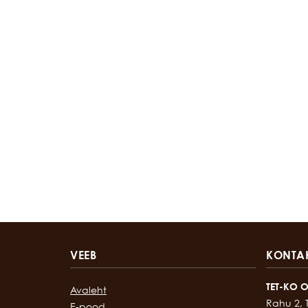
VEEB
KONTA
TET-KO 
Avaleht
Rahu 2, 
E-pood