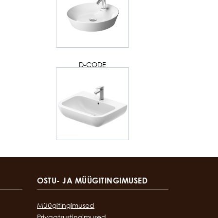
D-CODE
OSTU- JA MÜÜGITINGIMUSED
Müügitingimused
Privaatsustingimused