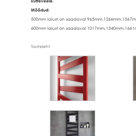
kütteveele.
Mõõdud:
500mm laiust on saadaval 965mm,1266mm,1567m
600mm laiust on saadaval 1017mm,1340mm,1661
Tooteleht