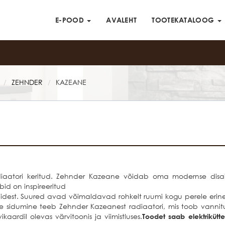
E-POOD
AVALEHT
TOOTEKATALOOG
ZEHNDER
KAZEANE
/
/
diaatori keritud. Zehnder Kazeane võidab oma modernse disai
bid on inspireeritud
ioonidest. Suured avad võimaldavad rohkelt ruumi kogu perele eri
suse sidumine teeb Zehnder Kazeanest radiaatori, mis toob vanni
kaardil olevas värvitoonis ja viimistluses.
Toodet saab elektrikütt