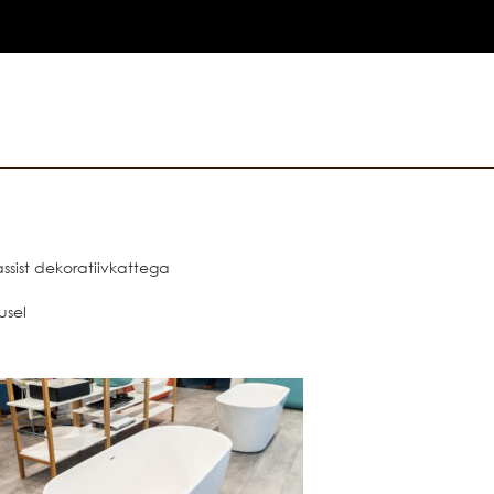
sist dekoratiivkattega
usel