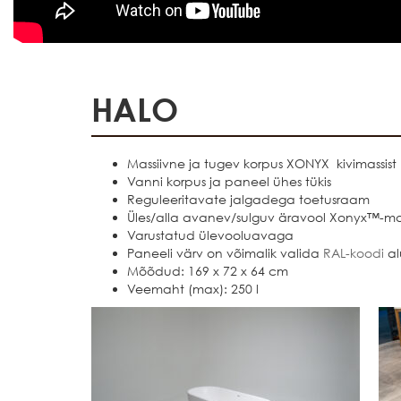
HALO
Massiivne ja tugev korpus XONYX kivimassist
Vanni korpus ja paneel ühes tükis
Reguleeritavate jalgadega toetusraam
Üles/alla avanev/sulguv äravool Xonyx™-mas
Varustatud ülevooluavaga
Paneeli värv on võimalik valida
RAL-koodi
al
Mõõdud: 169 x 72 x 64 cm
Veemaht (max): 250 l