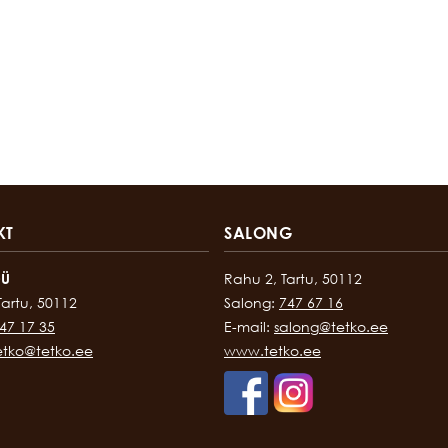
KT
SALONG
OÜ
Rahu 2, Tartu, 50112
Tartu, 50112
Salong:
747 67 16
47 17 35
E-mail:
salong@tetko.ee
etko@tetko.ee
www.tetko.ee