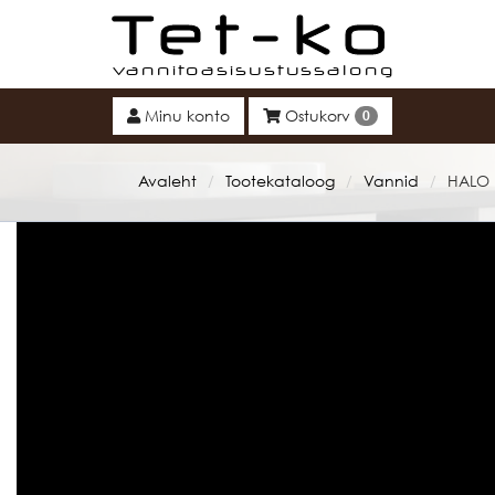
Tet-ko
Minu konto
Ostukorv
0
Avaleht
Tootekataloog
Vannid
HALO
/
/
/