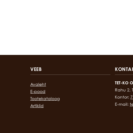
VEEB
KONTA
TET-KO 
Avaleht
Rahu 2, 
E-pood
Kontor:
7
Tootekataloog
E-mail:
t
Artiklid