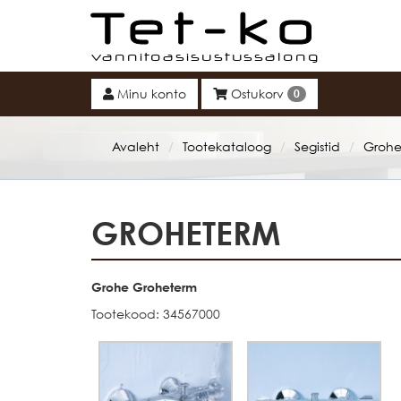
Tet-ko
Minu konto
Ostukorv
0
Avaleht
Tootekataloog
Segistid
Groh
/
/
/
GROHETERM
Grohe Groheterm
Tootekood: 34567000