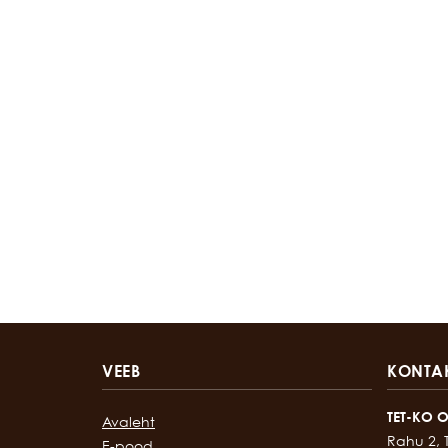
VEEB
KONTA
TET-KO 
Avaleht
Rahu 2, 
E-pood