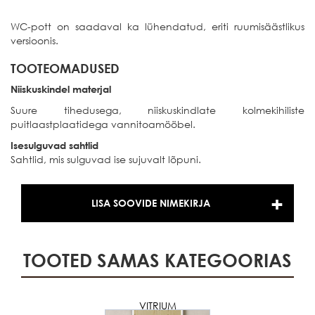
WC-pott on saadaval ka lühendatud, eriti ruumisäästlikus
versioonis.
TOOTEOMADUSED
Niiskuskindel materjal
Suure tihedusega, niiskuskindlate kolmekihiliste
puitlaastplaatidega vannitoamööbel.
Isesulguvad sahtlid
Sahtlid, mis sulguvad ise sujuvalt lõpuni.
LISA SOOVIDE NIMEKIRJA
TOOTED SAMAS KATEGOORIAS
VITRIUM