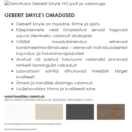
GEBERIT SMYLE’I OMADUSED
Geberit Smyle on moodne, lihtne ja ajatu
Käepidemete veidi ümardatud servad tagavad
sujuva ülemineku valamult aluskapile
Mööbli moodullahendus, erinevad
kombineerimisvõimalused – olenevalt individuaalsetest
kujundus- ja hoiukohavajadustest
Avatud või suletud hoiuruumi variandid annavad
rohkesti loomingulist vabadust
Laavatooni sahtlid rõhutavad interjööri kõrget
kvaliteeti
Ümara ja kandilise disainiga valamud
Muljetavaldav hinna ja kvaliteedi suhe