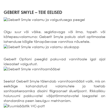
GEBERIT SMYLE – TEIE EELISED
Olgu suur või väike, segistiavaga või ilma, topelt- või
kätepesuvalamuna: Geberit Smyle pakub alati optimaalse
lahenduse kõigile tänapäevase vannitoa nõuetele.
Geberit Optioni peeglid pakuvad vannitoale igal ajal
ideaalset valgustust.
Seeriat Geberit Smyle täiendab vannitoamööbli valik, mis on
eelkõige kohandatud valamutele ja toetab
sanitaarkeraamika disaini filigraanset siluetijoont. Rikkalikku
hoiuruumi pakkuvatel väljatõmmatavatel laegastel on
standardina peen isesulguv mehhanism.