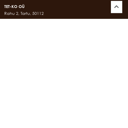
TET-KO OÜ
Rahu 2, Tartu, 50112
Kontor:
747 17 35
E-mail:
tetko@tetko.ee
SALONG
Rahu 2, Tartu, 50112
Salong:
747 67 16
E-mail:
salong@tetko.ee
www.tetko.ee
OSTU- JA MÜÜGITINGIMUSED
Müügitingimused