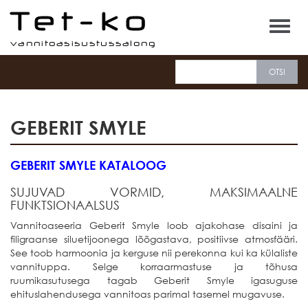
Tet-ko
GEBERIT SMYLE
GEBERIT SMYLE KATALOOG
SUJUVAD VORMID, MAKSIMAALNE
FUNKTSIONAALSUS
Vannitoaseeria Geberit Smyle loob ajakohase disaini ja
filigraanse siluetijoonega lõõgastava, positiivse atmosfääri.
See toob harmoonia ja kerguse nii perekonna kui ka külaliste
vannituppa. Selge korraarmastuse ja tõhusa
ruumikasutusega tagab Geberit Smyle igasuguse
ehituslahendusega vannitoas parimal tasemel mugavuse.