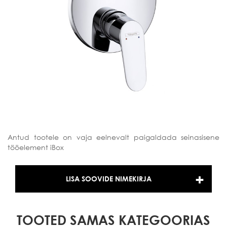
Antud tootele on vaja eelnevalt paigaldada seinasisene
tööelement iBox
LISA SOOVIDE NIMEKIRJA
TOOTED SAMAS KATEGOORIAS