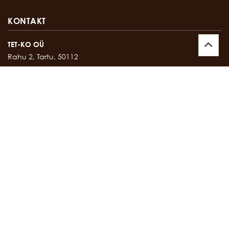
KONTAKT
TET-KO OÜ
Rahu 2, Tartu, 50112
Kontor:
747 17 35
E-mail:
tetko@tetko.ee
SALONG
Rahu 2, Tartu, 50112
Salong:
747 67 16
E-mail:
salong@tetko.ee
www.tetko.ee
OSTU- JA MÜÜGITINGIMUSED