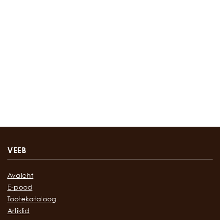
VEEB
Avaleht
E-pood
Tootekataloog
Artiklid