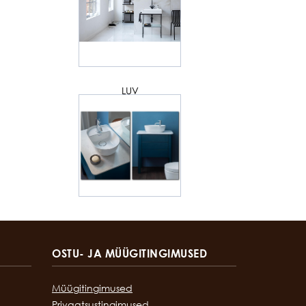
LUV
OSTU- JA MÜÜGITINGIMUSED
Müügitingimused
Privaatsustingimused