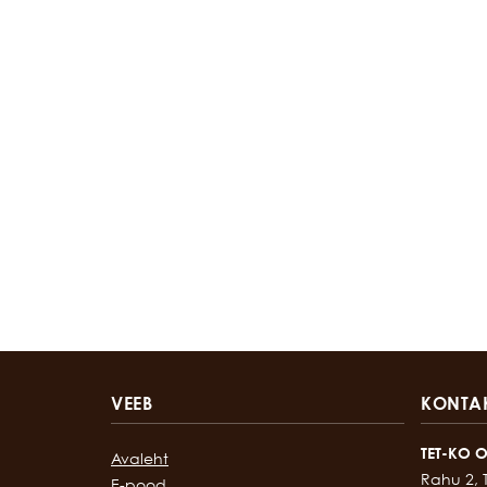
VEEB
KONTA
TET-KO 
Avaleht
Rahu 2, 
E-pood