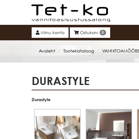
Tet-ko
Minu konto
Ostukorv
0
Avaleht
Tootekataloog
VANNITOAMÖÖBE
/
/
DURASTYLE
Durastyle