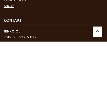
Tootekataloog
Artiklid
KONTAKT
TET-KO OÜ
Rahu 2, Tartu, 50112
Kontor:
747 17 35
E-mail:
tetko@tetko.ee
SALONG
Rahu 2, Tartu, 50112
Salong:
747 67 16
E-mail:
salong@tetko.ee
www.tetko.ee