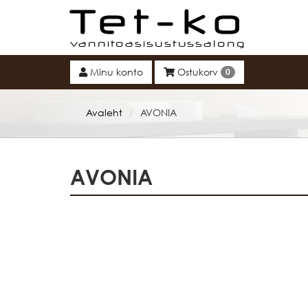
Tet-ko
Minu konto
Ostukorv
0
Avaleht
AVONIA
/
AVONIA