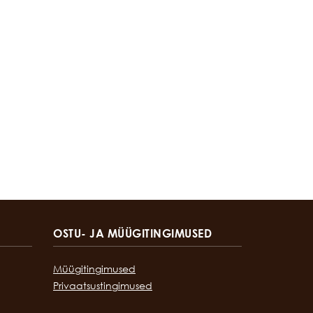
OSTU- JA MÜÜGITINGIMUSED
Müügitingimused
Privaatsustingimused