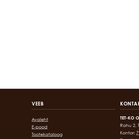
VEEB
KONTA
TET-KO 
Avaleht
Rahu 2, 
E-pood
Kontor:
7
Tootekataloog