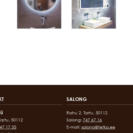
KT
SALONG
OÜ
Rahu 2, Tartu, 50112
Tartu, 50112
Salong:
747 67 16
47 17 35
E-mail:
salong@tetko.ee