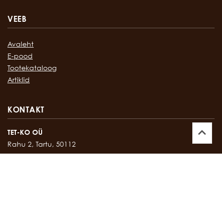
VEEB
Avaleht
E-pood
Tootekataloog
Artiklid
KONTAKT
TET-KO OÜ
Rahu 2, Tartu, 50112
Kontor:
747 17 35
E-mail:
tetko@tetko.ee
SALONG
Rahu 2, Tartu, 50112