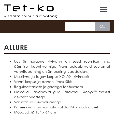
Tet-ko
ALLURE
Uus ümmargune kivivann on seest ruumikas ning
äärmiselt kauni vormiga. Vann eeldab veidi suuremat
vannituba ning on ümberringi vaadeldav.
Massiivne ja tugev korpus XONYX kivimassist
Vanni korpus ja paneel ühes tükis
Reguleeritavate jalgadega toetusraam
Üles/alla avanev/sulguv äravool Xonyx™-massist
dekoratiivkattega
Varustatud ülevooluavaga
Paneeli värv on võimalik valida
RAL-koodi
alusel
Mõõdud: Ø 134 x 64 cm