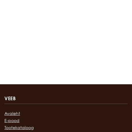
VEEB
Avaleht
E-pood
Tootekataloog