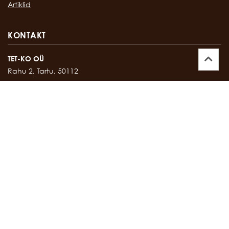
Artiklid
KONTAKT
TET-KO OÜ
Rahu 2, Tartu, 50112
Kontor:
747 17 35
E-mail:
tetko@tetko.ee
SALONG
Rahu 2, Tartu, 50112
Salong:
747 67 16
E-mail:
salong@tetko.ee
www.tetko.ee